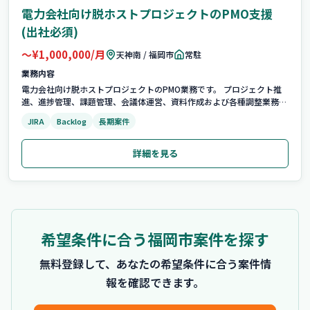
電力会社向け脱ホストプロジェクトのPMO支援
(出社必須)
〜¥1,000,000/月
天神南 / 福岡市
常駐
業務内容
電力会社向け脱ホストプロジェクトのPMO業務です。 プロジェクト推
進、進捗管理、課題管理、会議体運営、資料作成および各種調整業務を
担当します。 ・プロジェクト推進 ・進捗管理 ・課題管理 ・会議体運営
JIRA
Backlog
長期案件
・資料作成 ・各種調整業務 ■募集背景 長期プロジェクトに腰を据えて
参画可能な方を募集し...
詳細を見る
希望条件に合う
福岡市
案件を探す
無料登録して、あなたの希望条件に合う案件情
報を確認できます。