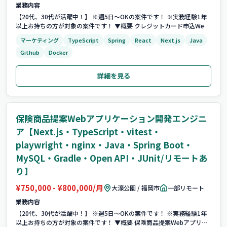
業務内容
【20代、30代が活躍中！】 ※週5日〜OKの案件です！ ※実務経験1年
以上お持ちの方が対象の案件です！ ▼概要 クレジットカード申込Web
アプリケーション開発 大手金融機関におけるクレジットカードの申込
マーケティング
TypeScript
Spring
React
Next.js
Java
システムの開発に従事いただきます。 対応工程：基本設計、詳細設計、
Github
Docker
製造、テスト、リリ...
詳細を見る
保険商品提案Webアプリケーション開発エンジニ
ア【Next.js・TypeScript・vitest・
playwright・nginx・Java・Spring Boot・
MySQL・Gradle・Open API・JUnit/リモートあ
り】
¥750,000 - ¥800,000/月
大濠公園 / 福岡市
一部リモート
業務内容
【20代、30代が活躍中！】 ※週5日〜OKの案件です！ ※実務経験1年
以上お持ちの方が対象の案件です！ ▼概要 保険商品提案Webアプリケ