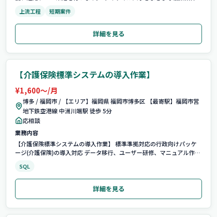
並行してマネジメントし、予実管理や進捗管理に加えて、プロジェクト
上流工程
短期案件
推進を主導します。 ■募集背景 人員不足のため。 ※働き方：入場後
1〜2ヶ月は出社必須、以降フル...
詳細を見る
【介護保険標準システムの導入作業】
¥1,600〜/月
博多 / 福岡市 / 【エリア】福岡県 福岡市博多区 【最寄駅】福岡市営
地下鉄空港線 中洲川端駅 徒歩 5分
応相談
業務内容
【介護保険標準システムの導入作業】 標準準拠対応の行政向けパッケ
ージ(介護保険)の導入対応 データ移行、ユーザー研修、マニュアル作
成、システム運用ルールの策定、システムテスト、システム稼働後の評
SQL
価・改善 など 【担当製品】 【介護保険標準システムの導入作業】
詳細を見る