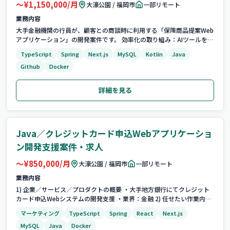
〜¥1,150,000/月
大濠公園 / 福岡市
一部リモート
業務内容
大手金融機関の行員が、顧客との商談時に利用する「保険商品提案Web
アプリケーション」の開発案件です。 効率化の取り組み：AIツールを活
用した品質向上・開発効率化の推進（AIチームとの連携あり） ■ 期待
TypeScript
Spring
Next.js
MySQL
Kotlin
Java
する役割 フロントエンド開発に強みを持つフルスタックエンジニアと
Github
Docker
して、設計から開発、内...
詳細を見る
Java／クレジットカード申込Webアプリケーショ
ン開発支援案件・求人
〜¥850,000/月
大濠公園 / 福岡市
一部リモート
業務内容
1) 企業／サービス／プロダクトの概要 ・大手地方銀行にてクレジット
カード申込Webシステムの開発支援 ・業界：金融 2) 任せたい作業内容
・クレジットカード申込Webアプリケーションの開発支援 ・
マーケティング
TypeScript
Spring
React
Next.js
Java/Spring Boot、TypeScript/React/Next.js等...
MySQL
Java
Docker