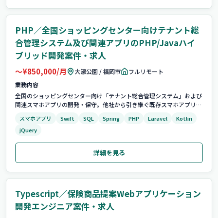
PHP／全国ショッピングセンター向けテナント総
合管理システム及び関連アプリのPHP/Javaハイ
ブリッド開発案件・求人
〜¥850,000/月
大濠公園 / 福岡市
フルリモート
業務内容
全国のショッピングセンター向け「テナント総合管理システム」および
関連スマホアプリの開発・保守。他社から引き継ぐ既存スマホアプリの
サーバーサイド（PHP）保守・運用をメインとし、親システム
スマホアプリ
Swift
SQL
Spring
PHP
Laravel
Kotlin
（Java）の保守・開発にも横断的に対応いただきます。 ※フルリモー
jQuery
ト可
詳細を見る
Typescript／保険商品提案Webアプリケーション
開発エンジニア案件・求人