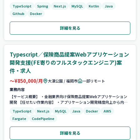
ーション開発エンジニア 大手金融機関の行員が、顧客との商談時に利
TypeScript
Spring
Next.js
MySQL
Kotlin
Java
用する「保険商品提案Webアプリケーション」の開発案件です。 効率
Github
Docker
化の取り組み：AIツー...
詳細を見る
Typescript／保険商品提案Webアプリケーション
開発支援(FE寄りのフルスタックエンジニア)案
件・求人
〜¥850,000/月
大濠公園 / 福岡市
一部リモート
業務内容
【サービス概要】 ・金融業界向け保険商品提案Webアプリケーション
開発 【任せたい作業内容】 ・アプリケーション開発精度向上から内部
結合、リリースまでのプロダクト開発推進 ・フロントエンド寄りのフ
TypeScript
Next.js
MySQL
Java
Docker
AWS
ルスタックエンジニア業務 【案件のアピールポイント】 ・金融業界の
Fargate
CodePipeline
Webアプリケーショ...
詳細を見る