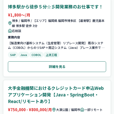
博多駅から徒歩５分☆彡開発業務のお仕事です！
¥1,800〜/月
博多 / 福岡市 / 【エリア】福岡県 福岡市博多区 【最寄駅】鹿児島本
線 博多駅 徒歩 3分
応相談
業務内容
【製造業向け基幹システム（生産管理）リプレース開発】 既存システ
ム（COBOL）からのリSAP＋周辺システム（Java）プレース案件で 周
辺システムの基本設計（メイン）〜システムテスト 【担当製品】 業務
SAP
Java
COBOL
上流工程
アプリケーション
詳細を見る
大手金融機関におけるクレジットカード申込Web
アプリケーション開発【Java・SpringBoot・
React/リモートあり】
¥750,000 - ¥800,000/月
大濠公園 / 福岡市
一部リモート