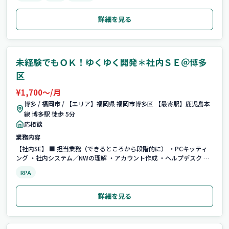
詳細を見る
未経験でもＯＫ！ゆくゆく開発＊社内ＳＥ＠博多
区
¥1,700〜/月
博多 / 福岡市 / 【エリア】福岡県 福岡市博多区 【最寄駅】鹿児島本
線 博多駅 徒歩 5分
応相談
業務内容
【社内SE】 ■ 担当業務（できるところから段階的に） ・PCキッティ
ング ・社内システム／NWの理解 ・アカウント作成 ・ヘルプデスク ・
PC／アカウント棚卸 ・DB操作、RPA操作 ・WindowsUpdate制御、設
RPA
計書理解（習熟後） ■ 研修体制 ・入社後1年間は北九州本社で研修...
詳細を見る