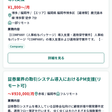
¥1,800〜/月
博多 / 福岡市 / 【エリア】福岡県 福岡市博多区 【最寄駅】鹿児島本
線 博多駅 徒歩 7分
一部リモート
業務内容
【COMPANY（人事給与パッケージ）導入支援・運用保守案件】 人事給
与パッケージ「COMPANY」の導入支援および運用保守案件です。 【担
当製品】 COMPANY（人事給与パッケージ）導入支援・運用保守案件
Company
詳細を見る
証券業界の取引システム導入におけるPM支援(リ
モート可)
〜¥930,000/月
赤坂 / 福岡市
フルリモート
業務内容
証券取引システムを導入している証券会社向けに顧客折衝や開発要件定
義、運用フロー策定を行います。 ゆくゆくは大小さまざまな複数案件を