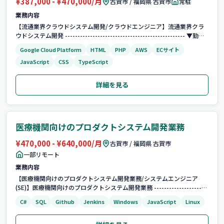
¥387,000 - ¥470,000/月
古賀市 / 福岡県 古賀市
常駐
業務内容
【流通業界クラウドシステム開発/クラウドエンジニア】流通業界クラ
ウドシステム開発 ------------------------------------------------ ▼勤務
時間 ------------------------------------------------ ...
Google Cloud Platform
HTML
PHP
AWS
ECサイト
JavaScript
CSS
TypeScript
詳細を見る
医療機関向けのプロダクトシステム開発業務
¥470,000 - ¥640,000/月
古賀市 / 福岡県 古賀市
一部リモート
業務内容
【医療機関向けのプロダクトシステム開発業務/システムエンジニア
(SE)】医療機関向けのプロダクトシステム開発業務 ---------------------
--------------------------- ▼言語 ------------------------------------...
C#
SQL
Github
Jenkins
Windows
JavaScript
Linux